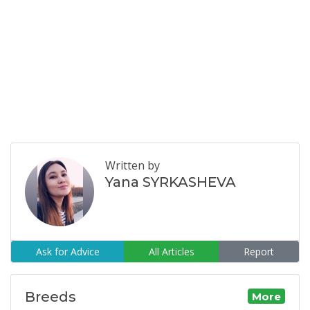
Written by
Yana SYRKASHEVA
Ask for Advice
All Articles
Report
Breeds
More