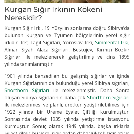
Kurgan Sığır Irkının Kökeni
Neresidir?
Kurgan Sığır Irkı, 19. Yüzyılın sonlarına doğru Sibirya’da
bulunan Kurgan ve Tyumen bölgelerinin yerel sığır
ırkıdır. Irk; Tagil Sığırları, Yoroslav Irkı,
Simmental Irkı,
Alman Siyah Alaca Sığırları, Bestujev, Kırmızı Bozkır
Sığırları ile melezlenerek geliştirilmiş ve cins 1895
yılında tanımlanmıştır.
1901 yılında bahsedilen bu gelişmiş sığırlar ve içinde
Kurgan Sığırlarının da bulunduğu yerel Sibirya sığırları,
Shorthorn Sığırları
ile melezlenmiştir. Daha Sonra
oluşan Sibirya sığırlarının daha çok
Shorthorn Sığırları
ile melezlenmesi ve planlı, üretken yetiştirilebilmesi için
1922 yılında bir Üreme Eyalet Çiftliği kurulmuştur.
Sonrasında devlet 1935 yılında yetiştirme istasyonu
kurmuştur. Sonuç olarak 1949 yılında, başka ırklarla
iyileştirilmiş bu yerel sığırlardan daha yüksek sığır eti ve