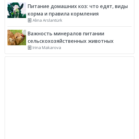
Питание домашних коз: что едят, виды
корма и правила кормления
Alina Arslantürk
Важность минералов питании
сельскохозяйственных животных
Irina Makarova