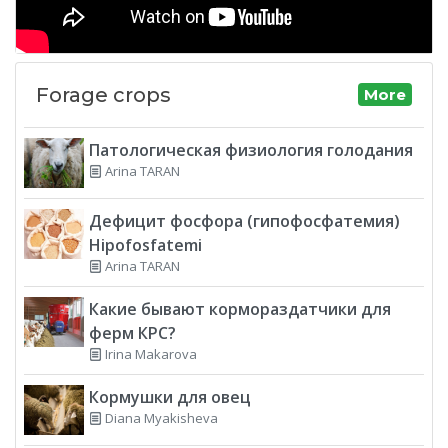
Forage crops
More
Патологическая физиология голодания
Arina TARAN
Дефицит фосфора (гипофосфатемия)
Hipofosfatemi
Arina TARAN
Какие бывают кормораздатчики для
ферм КРС?
Irina Makarova
Кормушки для овец
Diana Myakisheva