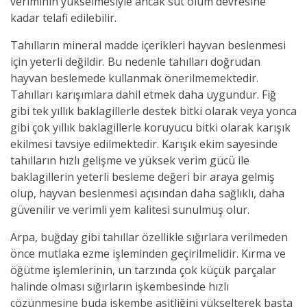
veriminin yükselmesiyle ancak süt olum devresine
kadar telafi edilebilir.
Tahılların mineral madde içerikleri hayvan beslenmesi
için yeterli değildir. Bu nedenle tahılları doğrudan
hayvan beslemede kullanmak önerilmemektedir.
Tahılları karışımlara dahil etmek daha uygundur. Fiğ
gibi tek yıllık baklagillerle destek bitki olarak veya yonca
gibi çok yıllık baklagillerle koruyucu bitki olarak karışık
ekilmesi tavsiye edilmektedir. Karışık ekim sayesinde
tahılların hızlı gelişme ve yüksek verim gücü ile
baklagillerin yeterli besleme değeri bir araya gelmiş
olup, hayvan beslenmesi açısından daha sağlıklı, daha
güvenilir ve verimli yem kalitesi sunulmuş olur.
Arpa, buğday gibi tahıllar özellikle sığırlara verilmeden
önce mutlaka ezme işleminden geçirilmelidir. Kırma ve
öğütme işlemlerinin, un tarzında çok küçük parçalar
halinde olması sığırların işkembesinde hızlı
çözünmesine buda işkembe asitliğini yükselterek başta