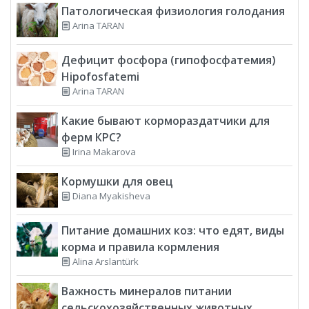
Патологическая физиология голодания
Arina TARAN
Дефицит фосфора (гипофосфатемия)
Hipofosfatemi
Arina TARAN
Какие бывают кормораздатчики для
ферм КРС?
Irina Makarova
Кормушки для овец
Diana Myakisheva
Питание домашних коз: что едят, виды
корма и правила кормления
Alina Arslantürk
Важность минералов питании
сельскохозяйственных животных