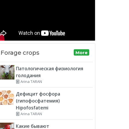
Forage crops
More
Патологическая физиология
голодания
Arina TARAN
Дефицит фосфора
(гипофосфатемия)
Hipofosfatemi
Arina TARAN
Какие бывают