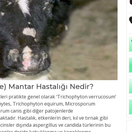
e) Mantar Hastalığı Nedir?
nleri pratikte genel olarak ‘Trichophyton verrucosum’
phytes, Trichophyton equirum, Microsporum
m canis gibi diğer patojenlerde
adır. Hastalık, etkenlerin deri, kıl ve tırnak gibi
insler dışında aspergillus ve candida türlerinin bu
 etkenler deride kabuklanma ve kepeklenme