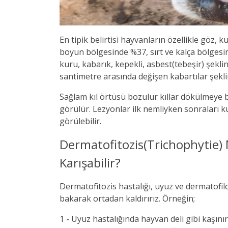
En tipik belirtisi hayvanların özellikle göz
boyun bölgesinde %37, sırt ve kalça bölgesi
kuru, kabarık, kepekli, asbest(tebeşir) şekli
santimetre arasında değişen kabartılar şekli
Sağlam kıl örtüsü bozulur kıllar dökülmeye 
görülür. Lezyonlar ilk nemliyken sonraları 
görülebilir.
Dermatofitozis(Trichophytie) 
Karışabilir?
Dermatofitozis hastalığı, uyuz ve dermatofilosis
bakarak ortadan kaldırırız. Örneğin;
1 - Uyuz hastalığında hayvan deli gibi kaşın