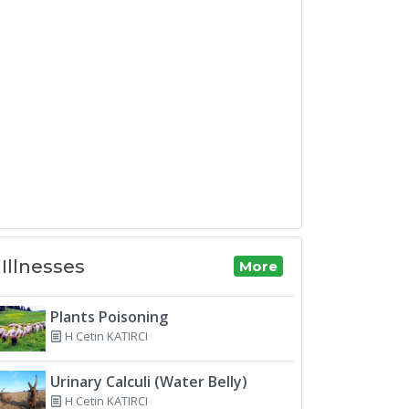
Illnesses
More
Plants Poisoning
H Cetin KATIRCI
Urinary Calculi (Water Belly)
H Cetin KATIRCI