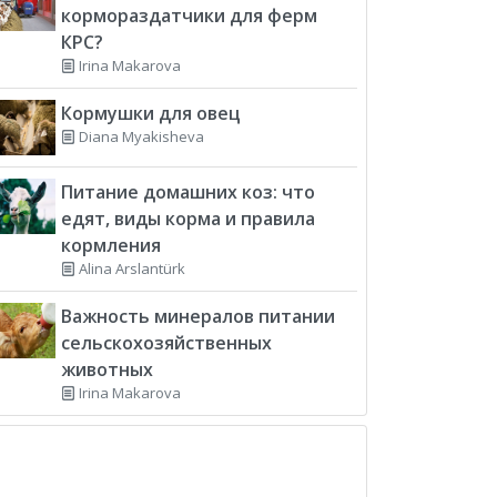
кормораздатчики для ферм
КРС?
Irina Makarova
Кормушки для овец
Diana Myakisheva
Питание домашних коз: что
едят, виды корма и правила
кормления
Alina Arslantürk
Важность минералов питании
сельскохозяйственных
животных
Irina Makarova