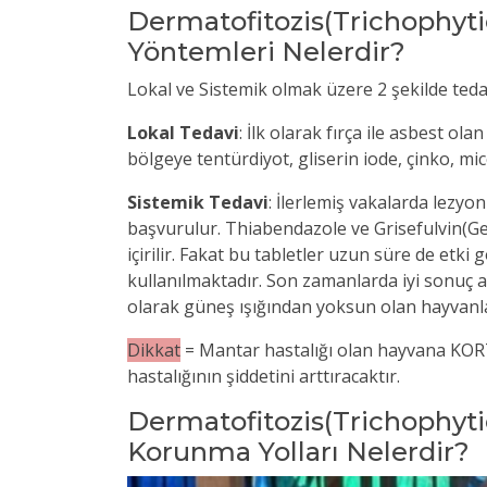
Dermatofitozis(Trichophyti
Yöntemleri Nelerdir?
Lokal ve Sistemik olmak üzere 2 şekilde tedavi
Lokal Tedavi
: İlk olarak fırça ile asbest ol
bölgeye tentürdiyot, gliserin iode, çinko, mi
Sistemik Tedavi
: İlerlemiş vakalarda lezyo
başvurulur. Thiabendazole ve Grisefulvin(Ge
içirilir. Fakat bu tabletler uzun süre de etki
kullanılmaktadır. Son zamanlarda iyi sonuç a
olarak güneş ışığından yoksun olan hayvanlar
Dikkat
= Mantar hastalığı olan hayvana KORTİ
hastalığının şiddetini arttıracaktır.
Dermatofitozis(Trichophyti
Korunma Yolları Nelerdir?