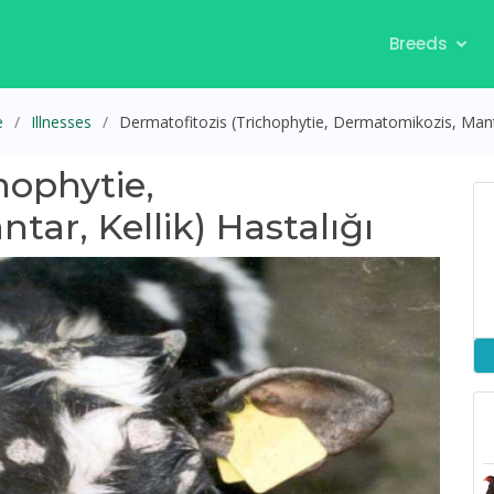
Breeds
e
Illnesses
Dermatofitozis (Trichophytie, Dermatomikozis, Mantar
hophytie,
ar, Kellik) Hastalığı