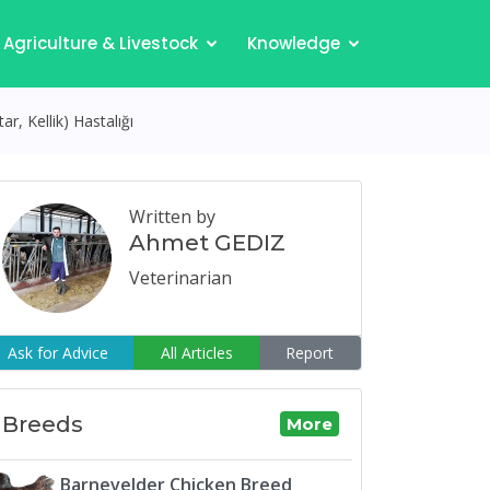
Agriculture & Livestock
Knowledge
, Kellik) Hastalığı
Written by
Ahmet GEDIZ
Veterinarian
Ask for Advice
All Articles
Report
Breeds
More
Barnevelder Chicken Breed