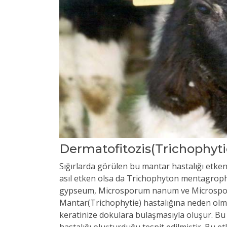
Dermatofitozis(Trichophyti
Sığırlarda görülen bu mantar hastalığı etke
asıl etken olsa da Trichophyton mentagro
gypseum, Microsporum nanum ve Microsporu
Mantar(Trichophytie) hastalığına neden olmakt
keratinize dokulara bulaşmasıyla oluşur. Bu c
hastalığı oluşturduğu tespit edilmiştir. Bu