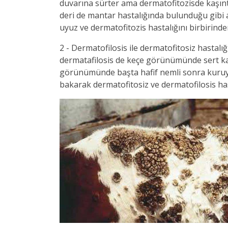
duvarına sürter ama dermatofitozisde kaşınt
deri de mantar hastalığında bulunduğu gibi 
uyuz ve dermatofitozis hastalığını birbirinden
2 - Dermatofilosis ile dermatofitosiz hastal
dermatafilosis de keçe görünümünde sert ka
görünümünde başta hafif nemli sonra kuruyan 
bakarak dermatofitosiz ve dermatofilosis hasta