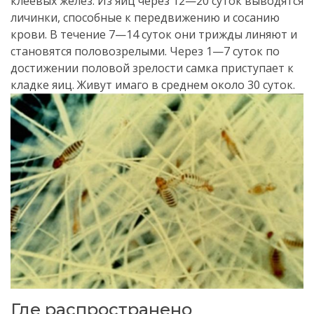
клеевых желез. Из яиц через 12—20 суток выводятся
личинки, способные к передвижению и сосанию
крови. В течение 7—14 суток они трижды линяют и
становятся половозрелыми. Через 1—7 суток по
достижении половой зрелости самка приступает к
кладке яиц. Живут имаго в среднем около 30 суток.
Где распространено