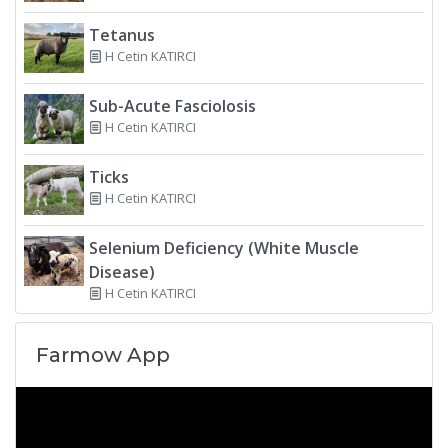
Tetanus
H Cetin KATIRCI
Sub-Acute Fasciolosis
H Cetin KATIRCI
Ticks
H Cetin KATIRCI
Selenium Deficiency (White Muscle
Disease)
H Cetin KATIRCI
Farmow App