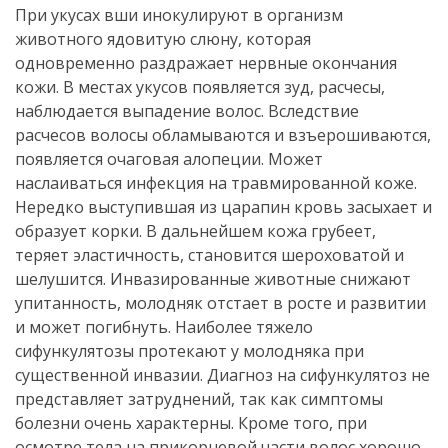
При укусах вши инокулируют в организм
животного ядовитую слюну, которая
одновременно раздражает нервные окончания
кожи. В местах укусов появляется зуд, расчесы,
наблюдается выпадение волос. Вследствие
расчесов волосы обламываются и взъерошиваются,
появляется очаговая алопеции. Может
наслаиваться инфекция на травмированной коже.
Нередко выступившая из царапин кровь засыхает и
образует корки. В дальнейшем кожа грубеет,
теряет эластичность, становится шероховатой и
шелушится. Инвазированные животные снижают
упитанность, молодняк отстает в росте и развитии
и может погибнуть. Наиболее тяжело
сифункулятозы протекают у молодняка при
существенной инвазии. Диагноз на сифункулятоз не
представляет затруднений, так как симптомы
болезни очень характерны. Кроме того, при
осмотре тела на прикорневой части волос хорошо