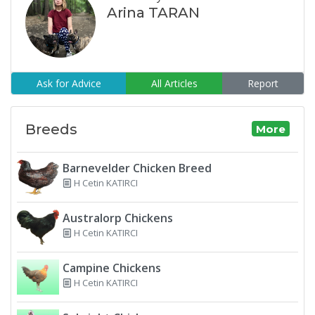
Arina TARAN
Ask for Advice
All Articles
Report
Breeds
More
Barnevelder Chicken Breed
H Cetin KATIRCI
Australorp Chickens
H Cetin KATIRCI
Campine Chickens
H Cetin KATIRCI