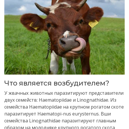
Что является возбудителем?
У жвачных животных паразитируют представи­тели
двух семейств: Haematopiidae и Linognathidae. Из
семейства Haematopiidae на крупном рогатом скоте
паразитирует Haematopi-nus eurysternus. Вши
семейства Linognathidae паразитируют глав­ным
образом на молодняке крупного рогатого скота