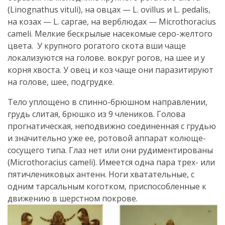
(Linognathus vituli), на овцах — L. ovillus и L. pedalis,
на козах — L. саргае, на верблюдах — Microthoracius
cameli. Мелкие бескрылые насекомые серо-желтого
цве­та. У крупного рогатого скота вши чаще
локализуются на голове. вокруг рогов, на шее и у
корня хвоста. У овец и коз чаще они пара­зитируют
на голове, шее, подгрудке.
Тело уплощено в спинно-брюшном направлении,
грудь слитая, брюшко из 9 члеников. Голова
прогнатическая, неподвижно соеди­ненная с грудью
и значительно уже ее, ротовой аппарат колюще-
сосущего типа. Глаз нет или они рудиментированы
(Microthoracius cameli). Имеется одна пара трех- или
пятичлениковых антенн. Ноги хватательные, с
одним тарсальным коготком, приспособленные к
движению в шерстном покрове.