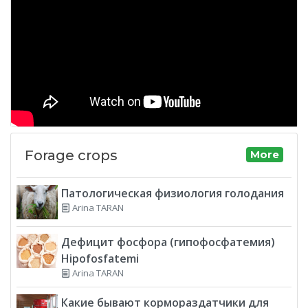
Forage crops
More
Патологическая физиология голодания
Arina TARAN
Дефицит фосфора (гипофосфатемия)
Hipofosfatemi
Arina TARAN
Какие бывают кормораздатчики для