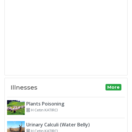
Illnesses
More
Plants Poisoning
H Cetin KATIRCI
Urinary Calculi (Water Belly)
H Cetin KATIRCI