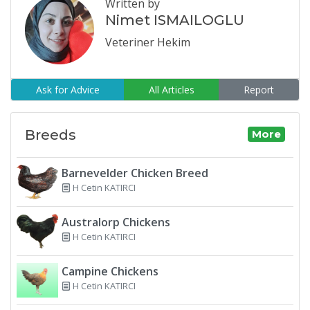
Written by
Nimet ISMAILOGLU
Veteriner Hekim
Ask for Advice
All Articles
Report
Breeds
More
Barnevelder Chicken Breed
H Cetin KATIRCI
Australorp Chickens
H Cetin KATIRCI
Campine Chickens
H Cetin KATIRCI