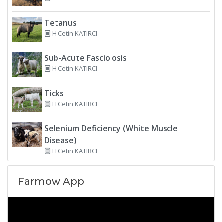
Tetanus
H Cetin KATIRCI
Sub-Acute Fasciolosis
H Cetin KATIRCI
Ticks
H Cetin KATIRCI
Selenium Deficiency (White Muscle
Disease)
H Cetin KATIRCI
Farmow App