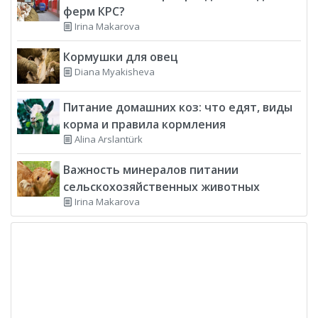
ферм КРС?
Irina Makarova
Кормушки для овец
Diana Myakisheva
Питание домашних коз: что едят, виды
корма и правила кормления
Alina Arslantürk
Важность минералов питании
сельскохозяйственных животных
Irina Makarova