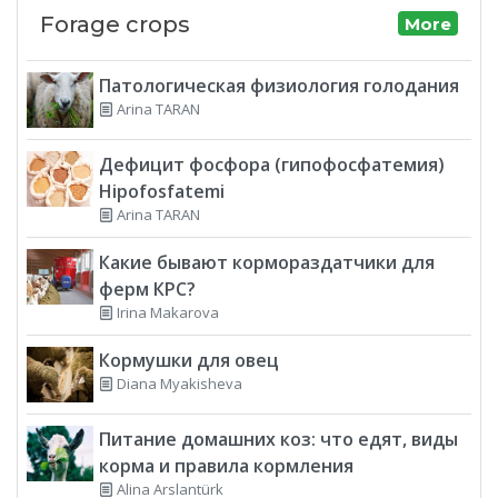
Forage crops
More
Патологическая физиология голодания
Arina TARAN
Дефицит фосфора (гипофосфатемия)
Hipofosfatemi
Arina TARAN
Какие бывают кормораздатчики для
ферм КРС?
Irina Makarova
Кормушки для овец
Diana Myakisheva
Питание домашних коз: что едят, виды
корма и правила кормления
Alina Arslantürk