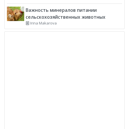
Важность минералов питании
сельскохозяйственных животных
Irina Makarova