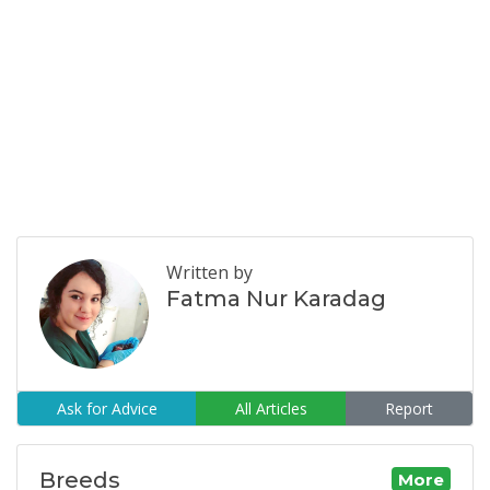
Written by
Fatma Nur Karadag
Ask for Advice
All Articles
Report
Breeds
More