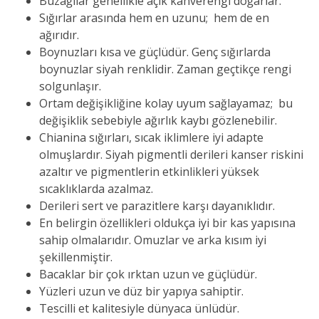
Buzağılar genellikle açık kahverengi doğarlar.
Sığırlar arasında hem en uzunu; hem de en
ağırıdır.
Boynuzları kısa ve güçlüdür. Genç sığırlarda
boynuzlar siyah renklidir. Zaman geçtikçe rengi
solgunlaşır.
Ortam değişikliğine kolay uyum sağlayamaz; bu
değişiklik sebebiyle ağırlık kaybı gözlenebilir.
Chianina sığırları, sıcak iklimlere iyi adapte
olmuşlardır. Siyah pigmentli derileri kanser riskini
azaltır ve pigmentlerin etkinlikleri yüksek
sıcaklıklarda azalmaz.
Derileri sert ve parazitlere karşı dayanıklıdır.
En belirgin özellikleri oldukça iyi bir kas yapısına
sahip olmalarıdır. Omuzlar ve arka kısım iyi
şekillenmiştir.
Bacaklar bir çok ırktan uzun ve güçlüdür.
Yüzleri uzun ve düz bir yapıya sahiptir.
Tescilli et kalitesiyle dünyaca ünlüdür.