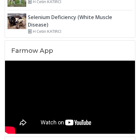
H Cetin KATIRCI
Selenium Deficiency (White Muscle
Disease)
H Cetin KATIRCI
Farmow App