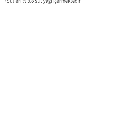
• Sütleri % 3,8 süt yağı içermektedir.