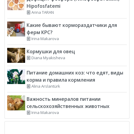
Hipofosfatemi
Arina TARAN
Какие бывают кормораздатчики для
ферм КРС?
Irina Makarova
Кормушки для овец
Diana Myakisheva
Питание домашних коз: что едят, виды
корма и правила кормления
Alina Arslantürk
Важность минералов питании
сельскохозяйственных животных
Irina Makarova