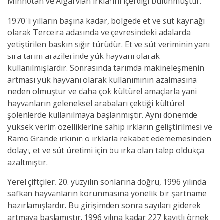
Minhotan ve Algarvian ırklarını içerdiği bulunmuştur.
1970'li yılların başına kadar, bölgede et ve süt kaynağı
olarak Terceira adasında ve çevresindeki adalarda
yetiştirilen baskın sığır türüdür. Et ve süt veriminin yanı
sıra tarım arazilerinde yük hayvanı olarak
kullanılmışlardır. Sonrasında tarımda makineleşmenin
artması yük hayvanı olarak kullanımının azalmasına
neden olmuştur ve daha çok kültürel amaçlarla yani
hayvanların geleneksel arabaları çektiği kültürel
şölenlerde kullanılmaya başlanmıştır. Aynı dönemde
yüksek verim özelliklerine sahip ırkların geliştirilmesi ve
Ramo Grande ırkının o ırklarla rekabet edememesinden
dolayı, et ve süt üretimi için bu ırka olan talep oldukça
azaltmıştır.
Yerel çiftçiler, 20. yüzyılın sonlarına doğru, 1996 yılında
safkan hayvanların korunmasına yönelik bir şartname
hazırlamışlardır. Bu girişimden sonra sayıları giderek
artmaya başlamıştır. 1996 yılına kadar 227 kayıtlı örnek