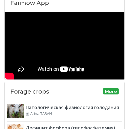
Farmow App
Forage crops
More
Патологическая физиология голодания
Arina TARAN
Дефицит фосфора (гипофосфатемия)