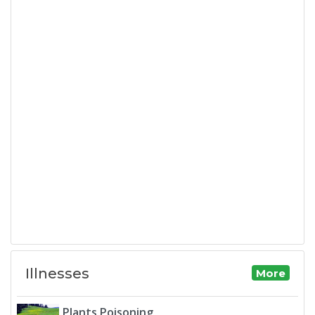
Illnesses
More
Plants Poisoning