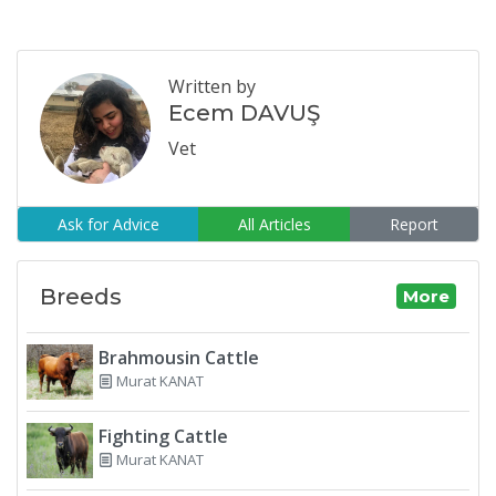
Written by
Ecem DAVUŞ
Vet
Ask for Advice
All Articles
Report
Breeds
More
Brahmousin Cattle
Murat KANAT
Fighting Cattle
Murat KANAT