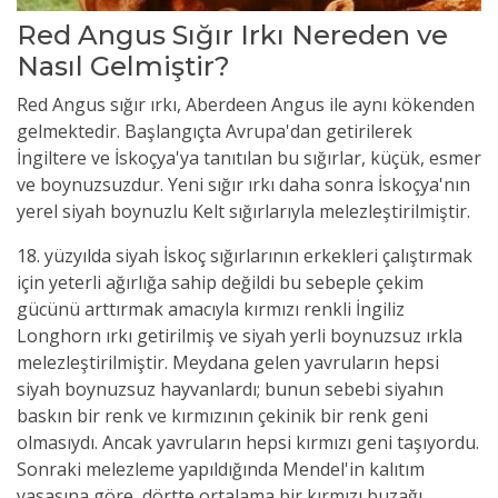
Red Angus Sığır Irkı Nereden ve
Nasıl Gelmiştir?
Red Angus sığır ırkı, Aberdeen Angus ile aynı kökenden
gelmektedir. Başlangıçta Avrupa'dan getirilerek
İngiltere ve İskoçya'ya tanıtılan bu sığırlar, küçük, esmer
ve boynuzsuzdur. Yeni sığır ırkı daha sonra İskoçya'nın
yerel siyah boynuzlu Kelt sığırlarıyla melezleştirilmiştir.
18. yüzyılda siyah İskoç sığırlarının erkekleri çalıştırmak
için yeterli ağırlığa sahip değildi bu sebeple çekim
gücünü arttırmak amacıyla kırmızı renkli İngiliz
Longhorn ırkı getirilmiş ve siyah yerli boynuzsuz ırkla
melezleştirilmiştir. Meydana gelen yavruların hepsi
siyah boynuzsuz hayvanlardı; bunun sebebi siyahın
baskın bir renk ve kırmızının çekinik bir renk geni
olmasıydı. Ancak yavruların hepsi kırmızı geni taşıyordu.
Sonraki melezleme yapıldığında Mendel'in kalıtım
yasasına göre, dörtte ortalama bir kırmızı buzağı