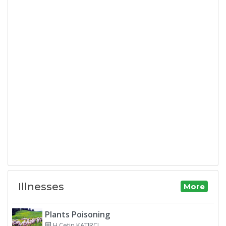
Illnesses
More
Plants Poisoning
H Cetin KATIRCI