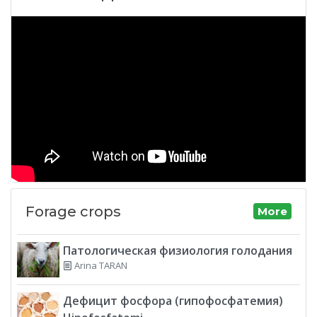
Forage crops
More
Патологическая физиология голодания
Arina TARAN
Дефицит фосфора (гипофосфатемия)