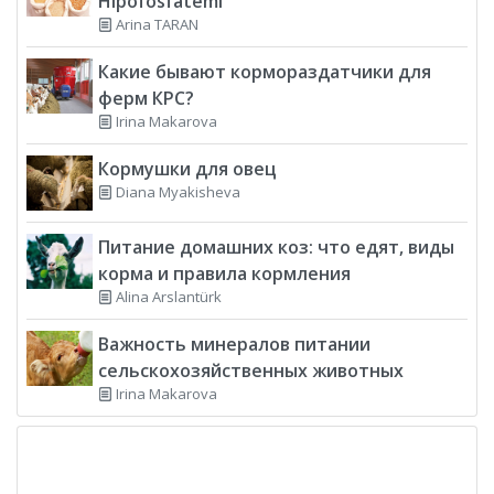
Hipofosfatemi
Arina TARAN
Какие бывают кормораздатчики для
ферм КРС?
Irina Makarova
Кормушки для овец
Diana Myakisheva
Питание домашних коз: что едят, виды
корма и правила кормления
Alina Arslantürk
Важность минералов питании
сельскохозяйственных животных
Irina Makarova