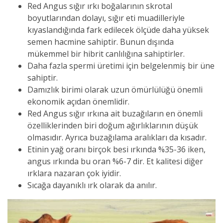
Red Angus sığır ırkı boğalarının skrotal
boyutlarından dolayı, sığır eti muadilleriyle
kıyaslandığında fark edilecek ölçüde daha yüksek
semen hacmine sahiptir. Bunun dışında
mükemmel bir hibrit canlılığına sahiptirler.
Daha fazla spermi üretimi için belgelenmiş bir üne
sahiptir.
Damızlık birimi olarak uzun ömürlülüğü önemli
ekonomik açıdan önemlidir.
Red Angus sığır ırkına ait buzağıların en önemli
özelliklerinden biri doğum ağırlıklarının düşük
olmasıdır. Ayrıca buzağılama aralıkları da kısadır.
Etinin yağ oranı birçok besi ırkında %35-36 iken,
angus ırkında bu oran %6-7 dir. Et kalitesi diğer
ırklara nazaran çok iyidir.
Sıcağa dayanıklı ırk olarak da anılır.