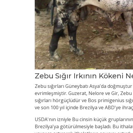
Zebu Sığır Irkının Kökeni N
Zebu sığırları Güneybatı Asya'da doğmuştur v
evrimleşmiştir. Guzerat, Nelore ve Gir, Zebu y
sığırları hörgüçlüdür ve Bos primigenius sığır
ve son 100 yıl içinde Brezilya ve ABD'ye ihraç 
USDA'nın izniyle Bu cinsin küçük gruplarının, 1
Brezilya'ya götürülmesiyle başladı. Bu ithalat