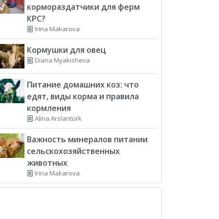
кормораздатчики для ферм
КРС?
Irina Makarova
Кормушки для овец
Diana Myakisheva
Питание домашних коз: что
едят, виды корма и правила
кормления
Alina Arslantürk
Важность минералов питании
сельскохозяйственных
животных
Irina Makarova