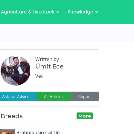
Agriculture & Livestock
Knowledge
Written by
Ümit Ece
Vet
Ask for Advice
All Articles
Report
Breeds
More
Brahmousin Cattle