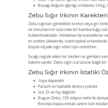
Buzağı doğum ağırlığı ortalama 14 kg, C
Zebu Sığır Irkının Karekteri
Zebu sığırları genellikle kırmızı veya gri ren
ve omuzlarının üzerinde bir kamburluğu vardı
kullanılmaktadır. Hindistan'da kutsaldırlar ve y
et üreten ülkelerde, subtropikal ortamlarda A
büyük ölçüde sığır etleri için üretilirler.
Sıcağı regüle eden ter bezleri ve gerdanı var
bakımı vardır. Zebu sığırı sürüsüne bağlı bir ı
Zebu Sığır Irkının İstatiki Ö
Isıya dayanıklı
Parazit ve hastalık direnci yüksek
Süt, Et ve Fıçı dağıtım
Bugün Zebu, 155 milyon kafa ile dünya
Brezilya başta olmak üzere tüm kıtala