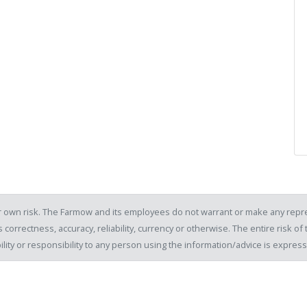
our own risk. The Farmow and its employees do not warrant or make any repre
 correctness, accuracy, reliability, currency or otherwise. The entire risk 
ility or responsibility to any person using the information/advice is expre