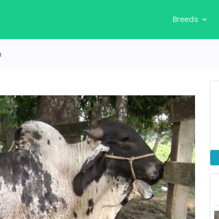
Breeds
ı