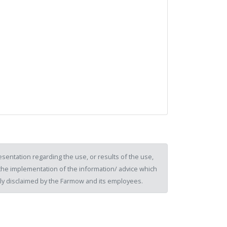
sentation regarding the use, or results of the use,
of the implementation of the information/ advice which
ssly disclaimed by the Farmow and its employees.