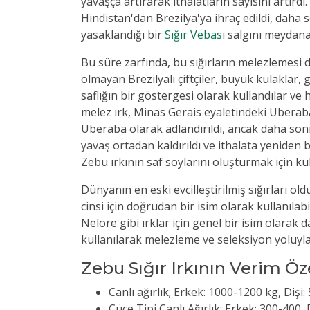
yavaşça artırarak ithalatların sayısını artırd
Hindistan'dan Brezilya'ya ihraç edildi, daha s
yasaklandığı bir
Sığır Vebas
ı salgını meydana
Bu süre zarfında, bu sığırların melezlemesi de
olmayan Brezilyalı çiftçiler, büyük kulaklar, 
saflığın bir göstergesi olarak kullandılar ve h
melez ırk, Minas Gerais eyaletindeki Uberaba b
Uberaba olarak adlandırıldı, ancak daha sonra
yavaş ortadan kaldırıldı ve ithalata yeniden b
Zebu ırkının saf soylarını oluşturmak için kull
Dünyanın en eski evcilleştirilmiş sığırları 
cinsi için doğrudan bir isim olarak kullanıl
Nelore gibi ırklar için genel bir isim olarak
kullanılarak melezleme ve seleksiyon yoluyla 
Zebu Sığır Irkının Verim Öze
Canlı ağırlık; Erkek: 1000-1200 kg, Dişi
Cüce Tipi Canlı Ağırlık; Erkek: 300-400, 