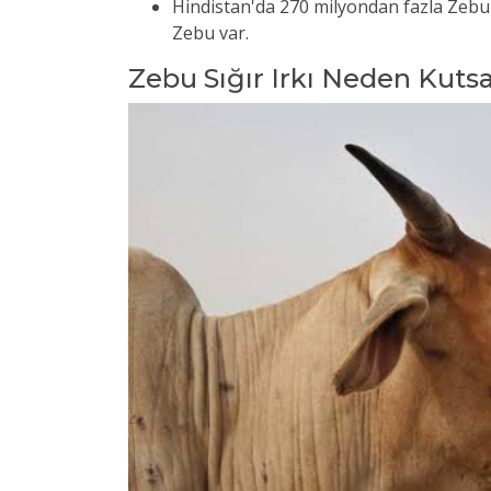
Hindistan'da 270 milyondan fazla Zebu 
Zebu var.
Zebu Sığır Irkı Neden Kutsa