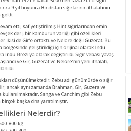
ı. 1890'dan 1921'e kadar 5000'den fazla Zebu sığırı
onra 9 yıl boyunca Hindistan sığırlarının ithalatının
 geldi.
vam etti, saf yetiştirilmiş Hint sığırlarından emin
gevşek deri, bir kamburun varlığı gibi özellikleri
er ikisi de Gir'e ortaktı. ve Nelore değil Guzerat. Bu
ölgesinde geliştirildiği için orijinal olarak Indu-
 Indu-Brezilya olarak değiştirildi. Sığır vebası yavaş
aşlandı ve Gir, Guzerat ve Nelore'nin yeni ithalatı,
anıldı.
oldukları düşünülmektedir. Zebu adı günümüzde o sığır
abilir, ancak aynı zamanda Brahman, Gir, Guzera ve
 da kullanılmaktadır. Sanga ve Canchim gibi Zebu
birçok başka cins yaratılmıştır.
llikleri Nelerdir?
: 500-800 kg
Dişi: 200-300