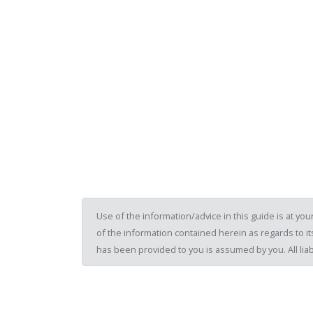
Use of the information/advice in this guide is at y
of the information contained herein as regards to its
has been provided to you is assumed by you. All liab