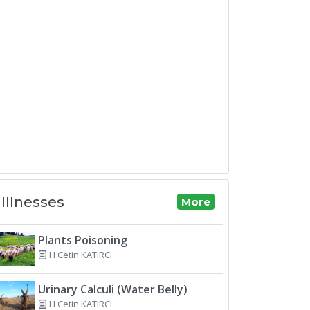
Illnesses
More
Plants Poisoning
H Cetin KATIRCI
Urinary Calculi (Water Belly)
H Cetin KATIRCI