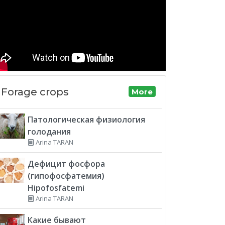
Forage crops
More
Патологическая физиология
голодания
Arina TARAN
Дефицит фосфора
(гипофосфатемия)
Hipofosfatemi
Arina TARAN
Какие бывают