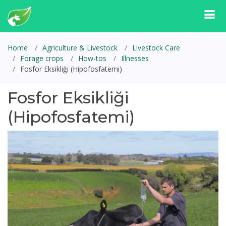
Home
Agriculture & Livestock
Livestock Care
Forage crops
How-tos
Illnesses
Fosfor Eksikliği (Hipofosfatemi)
Fosfor Eksikliği
(Hipofosfatemi)