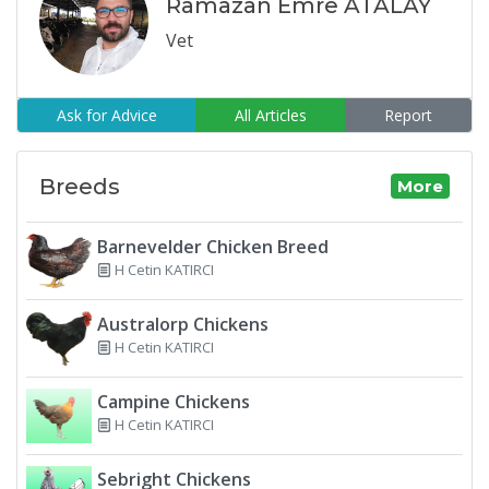
Ramazan Emre ATALAY
Vet
Ask for Advice
All Articles
Report
Breeds
More
Barnevelder Chicken Breed
H Cetin KATIRCI
Australorp Chickens
H Cetin KATIRCI
Campine Chickens
H Cetin KATIRCI
Sebright Chickens