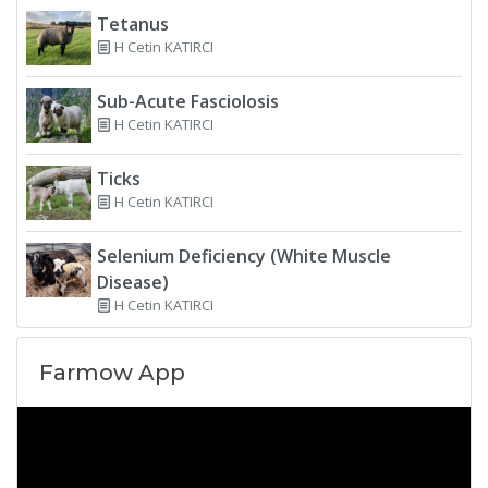
Tetanus
H Cetin KATIRCI
Sub-Acute Fasciolosis
H Cetin KATIRCI
Ticks
H Cetin KATIRCI
Selenium Deficiency (White Muscle
Disease)
H Cetin KATIRCI
Farmow App