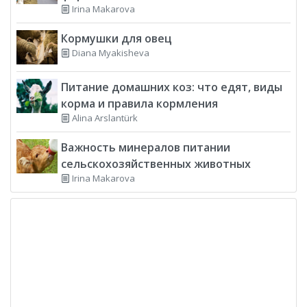
Irina Makarova
Кормушки для овец
Diana Myakisheva
Питание домашних коз: что едят, виды
корма и правила кормления
Alina Arslantürk
Важность минералов питании
сельскохозяйственных животных
Irina Makarova