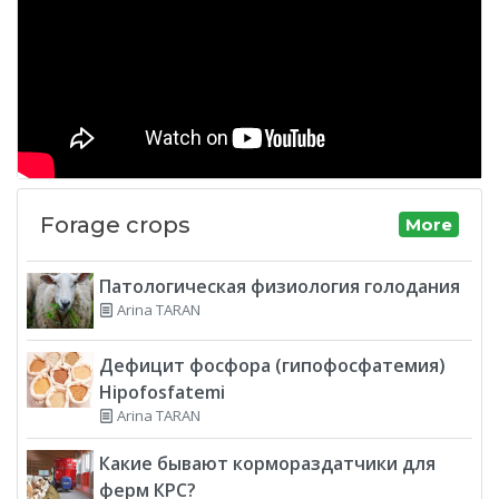
Forage crops
More
Патологическая физиология голодания
Arina TARAN
Дефицит фосфора (гипофосфатемия)
Hipofosfatemi
Arina TARAN
Какие бывают кормораздатчики для
ферм КРС?