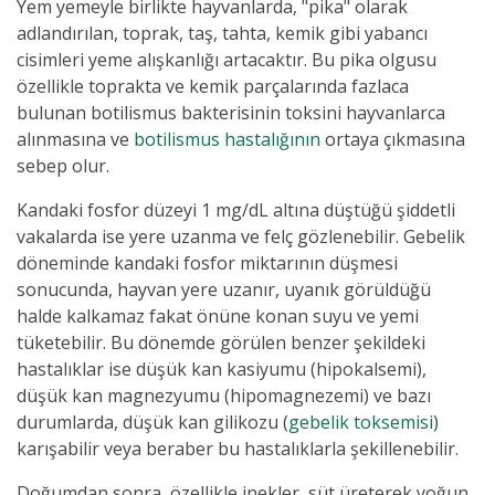
Yem yemeyle birlikte hayvanlarda, "pika" olarak
adlandırılan, toprak, taş, tahta, kemik gibi yabancı
cisimleri yeme alışkanlığı artacaktır. Bu pika olgusu
özellikle toprakta ve kemik parçalarında fazlaca
bulunan botilismus bakterisinin toksini hayvanlarca
alınmasına ve
botilismus hastalığının
ortaya çıkmasına
sebep olur.
Kandaki fosfor düzeyi 1 mg/dL altına düştüğü şiddetli
vakalarda ise yere uzanma ve felç gözlenebilir. Gebelik
döneminde kandaki fosfor miktarının düşmesi
sonucunda, hayvan yere uzanır, uyanık görüldüğü
halde kalkamaz fakat önüne konan suyu ve yemi
tüketebilir. Bu dönemde görülen benzer şekildeki
hastalıklar ise düşük kan kasiyumu (hipokalsemi),
düşük kan magnezyumu (hipomagnezemi) ve bazı
durumlarda, düşük kan gilikozu
(
gebelik toksemisi
)
karışabilir veya beraber bu hastalıklarla şekillenebilir.
Doğumdan sonra, özellikle inekler, süt üreterek yoğun