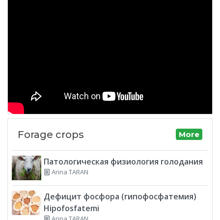
Forage crops
More
Патологическая физиология голодания
Arina TARAN
Дефицит фосфора (гипофосфатемия)
Hipofosfatemi
Arina TARAN