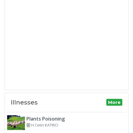
Illnesses
More
Plants Poisoning
H Cetin KATIRCI