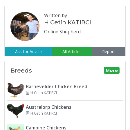
Written by
H Cetin KATIRCI
Online Shepherd
Ask for Advice
All Articles
Report
Breeds
More
Barnevelder Chicken Breed
H Cetin KATIRCI
Australorp Chickens
H Cetin KATIRCI
Campine Chickens