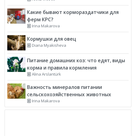
Какие бывают кормораздатчики для
ферм КРС?
Irina Makarova
Кормушки для овец
Diana Myakisheva
Питание домашних коз: что едят, виды
корма и правила кормления
Alina Arslantürk
Важность минералов питании
сельскохозяйственных животных
Irina Makarova