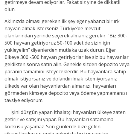
getirmeye devam ediyorlar. Fakat siz yine de dikkatli
olun.
Aklınızda olması gereken ilk şey eğer yabancı bir ırk
hayvan almak isterseniz Türkiye’de mevcut
olanlarından yerinde seçerek almanız gerekir. “Biz 300-
500‬‬‬ hayvan getiriyoruz 50-100 adet de sizin için
yükleyelim” diyenlerden mutlaka uzak durun. Eğer
ülkeye 300 -500‬‬‬ hayvan getiriyorlar ise siz bu hayvanlar
geldikten sonra satın alin. Genelde sizden depozito veya
paranın tamamını isteyeceklerdir. Bu hayvanlara sahip
olmak istiyorsanız ve dolandırılmak istemiyorsanız
ülkede var olan hayvanlardan almanızı, hayvanları
görmeden kimseye depozito veya ödeme yapmamanızı
tavsiye ediyorum.
İşini düzgün yapan ithalatçı hayvanları ülkeye zaten
getirir ve satışını yapar. Bu hayvanları satamama
korkusu yaşamaz. Son günlerde bize gelen
şikayetlerden en önde geleni da bu tür yapılan