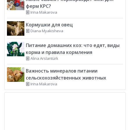
ферм КРС?
Irina Makarova
Кормушки для овец
Diana Myakisheva
Питание домашних коз: что едят, виды
корма и правила кормления
Alina Arslantürk
Важность минералов питании
сельскохозяйственных животных
Irina Makarova