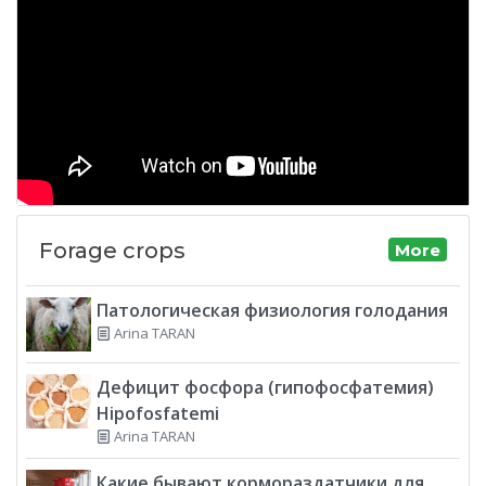
Forage crops
More
Патологическая физиология голодания
Arina TARAN
Дефицит фосфора (гипофосфатемия)
Hipofosfatemi
Arina TARAN
Какие бывают кормораздатчики для