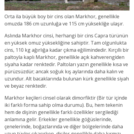
Orta ila büyük boy bir cins olan Markhor, genellikle
omuzda 186 cm uzunluğa ve 115 cm yüksekliğe ulaşır.
Aslında Markhor cinsi, herhangi bir cins Capra türünün
en yüksek omuz yüksekliğine sahiptir. Tam olgunlukta
cins, 110 kg ağırlığa kadar çıkma eğilimindedir. Kırçıllı bir
paltoyla kaplı Markhor, genellikle açık kahverengiden
siyaha kadar renktedir. Paltoları yazın genellikle kısa ve
pürüzsüzdür; ancak soğuk kış aylarında daha kalın ve
uzundur. Alt bacaklarında bulunan kürk genellikle siyah
ve beyaz renktedir.
Markhor keçileri cinsel olarak dimorfiktir (Bir tür içinde
iki farklı forma sahip olma durumu). Bu, hem tekenin
hem de dişinin genellikle farklı özellikler sergilediği
anlamına gelir. Erkekler genellikle göğüslerinde,
çenelerinde, boğazlarında ve diğer bölgelerinde daha
uzun tüyler çıkarırken, dişiler genellikle daha kırmızı