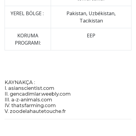
YEREL BÖLGE :
Pakistan, Uzbékistan,
Tacikistan
KORUMA
EEP
PROGRAMI:
KAYNAKÇA :
I. asianscientist.com
II. gencadimlar.weebly.com
III. a-z-animals.com
IV. thatsfarming.com
V. zoodelahautetouche.fr