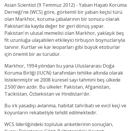
Asian Scientist (9 Temmuz 2012) - Yaban Hayatı Koruma
Derneği'ne (WCS) göre, görkemli bir yaban keçisi türü
olan Markhor, koruma çabalarının bir sonucu olarak
Pakistan'da kayda değer bir geri dönüş yapar.
Pakistan'ın ulusal memelisi olan Markhor, yaklaşık beş
fit uzunluğa ulaşabilen etkileyici tirbuşon boynuzlarıyla
tanınır. Kurtlar ve kar leoparları gibi büyük etoburlar
için önemli bir av türüdür.
Markhor, 1994 yılından bu yana Uluslararası Doğa
Koruma Birliği (IUCN) tarafından tehlike altında olarak
listelenmiştir ve 2008 küresel sayı tahmini beş ülkede
2.500'den azdır. Bu ülkeler: Pakistan, Afganistan,
Tacikistan, Özbekistan ve Hindistan'dır.
Bu ırk yasadışı avlanma, habitat tahribatı ve evcil keçi ve
koyunların rekabetiyle tehdit edilmektedir.
WCS liderliğindeki topluluk anketlerinin sonuçları,