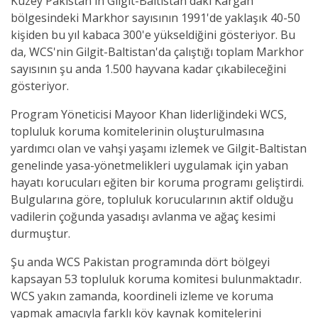
Kuzey Pakistan'ın Gilgit-Baltistan'daki Kargah
bölgesindeki Markhor sayısının 1991'de yaklaşık 40-50
kişiden bu yıl kabaca 300'e yükseldiğini gösteriyor. Bu
da, WCS'nin Gilgit-Baltistan'da çalıştığı toplam Markhor
sayısının şu anda 1.500 hayvana kadar çıkabileceğini
gösteriyor.
Program Yöneticisi Mayoor Khan liderliğindeki WCS,
topluluk koruma komitelerinin oluşturulmasına
yardımcı olan ve vahşi yaşamı izlemek ve Gilgit-Baltistan
genelinde yasa-yönetmelikleri uygulamak için yaban
hayatı korucuları eğiten bir koruma programı geliştirdi.
Bulgularına göre, topluluk korucularının aktif olduğu
vadilerin çoğunda yasadışı avlanma ve ağaç kesimi
durmuştur.
Şu anda WCS Pakistan programında dört bölgeyi
kapsayan 53 topluluk koruma komitesi bulunmaktadır.
WCS yakın zamanda, koordineli izleme ve koruma
yapmak amacıyla farklı köy kaynak komitelerini