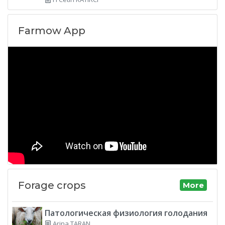
Farmow App
Forage crops
More
Патологическая физиология голодания
Arina TARAN