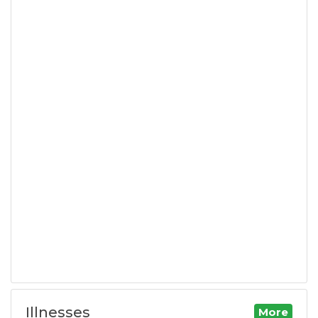
Illnesses
More