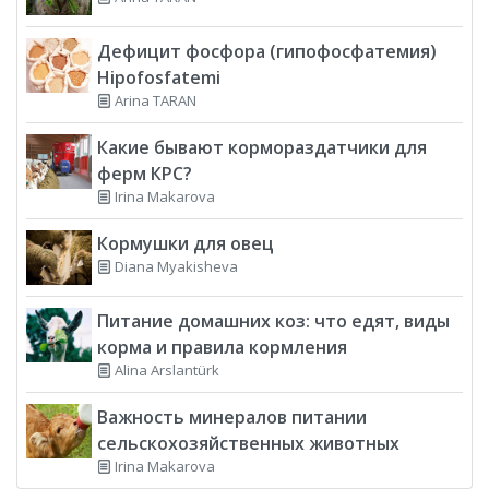
Дефицит фосфора (гипофосфатемия)
Hipofosfatemi
Arina TARAN
Какие бывают кормораздатчики для
ферм КРС?
Irina Makarova
Кормушки для овец
Diana Myakisheva
Питание домашних коз: что едят, виды
корма и правила кормления
Alina Arslantürk
Важность минералов питании
сельскохозяйственных животных
Irina Makarova