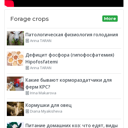
Forage crops
More
Патологическая физиология голодания
Arina TARAN
Дефицит фосфора (гипофосфатемия)
Hipofosfatemi
Arina TARAN
Какие бывают кормораздатчики для
ферм КРС?
Irina Makarova
Кормушки для овец
Diana Myakisheva
Питание домашних коз: что едят, виды