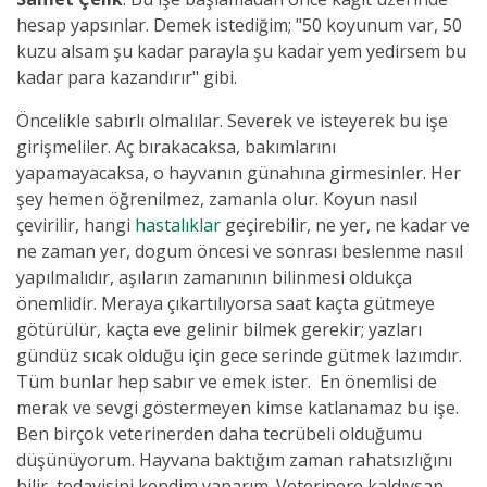
hesap yapsınlar. Demek istediğim; "50 koyunum var, 50
kuzu alsam şu kadar parayla şu kadar yem yedirsem bu
kadar para kazandırır" gibi.
Öncelikle sabırlı olmalılar. Severek ve isteyerek bu işe
girişmeliler. A
ç bırakacaksa, bakımlarını
yapamayacaksa, o hayvanın günahına girmesinler. Her
şey hemen öğrenilmez, zamanla olur. Koyun nasıl
çevirilir, hangi
hastalıklar
geçirebilir, ne yer, ne kadar ve
ne zaman yer, dogum öncesi ve sonrası beslenme nasıl
yapılmalıdır, aşıların zamanının bilinmesi oldukça
önemlidir. Meraya çıkartılıyorsa
saat kaçta gütmeye
götürülür, kaçta eve gelinir bilmek gerekir; yazları
gündüz sıcak olduğu için gece serinde gütmek lazımdır.
Tüm bunlar hep sabır ve emek ister. En önemlisi de
merak ve sevgi göstermeyen kimse katlanamaz bu işe.
Ben birçok veterinerden daha tecrübeli olduğumu
düşünüyorum. Hayvana baktığım zaman rahatsızlığını
bilir, tedavisini kendim yaparım. Veterinere kaldıysan