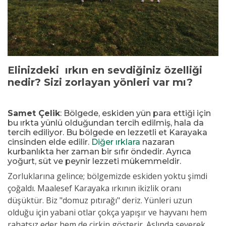
Elinizdeki ırkın en sevdiğiniz özelliği
nedir? Sizi zorlayan yönleri var mı?
Samet Çelik
:
Bölgede, eskiden yün para ettiği için
bu ırkta yünlü olduğundan tercih edilmiş, hala da
tercih ediliyor. Bu bölgede en lezzetli et Karayaka
cinsinden elde edilir.
Diğer ırklara
nazaran
kurbanlıkta her zaman bir sıfır öndedir. Ayrıca
yoğurt, süt ve peynir lezzeti mükemmeldir.
Zorluklarına gelince; bölgemizde eskiden yoktu şimdi
çoğaldı. Maalesef Karayaka ırkının ikizlik oranı
düşüktür. Biz "domuz pıtırağı" deriz. Yünleri uzun
olduğu için yabani otlar çokça yapışır ve hayvanı hem
rahatsız eder hem de çirkin gösterir. Aslında severek