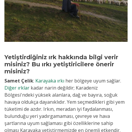
Yetiştirdiğiniz ırk hakkında bilgi verir
misiniz? Bu ırkı yetiştiricilere önerir
misiniz?
Samet Çelik
:
Karayaka ırkı
her bölgeye uyum sağlar.
Diğer ırklar
kadar narin değildir; Karadeniz
Bölgesi'ndeki yüksek alanlara, dağ ve bayıra, soğuk
havaya oldukça dayanıklıdır. Yem seçmedikleri gibi yem
tüketimi de azdır. Irkın, meradan iyi faydalanması,
bulunduğu yeri yadırgamaması, çevreye ve hava
şartlarına uyum sağlaması gibi özelliklerine sahip
olması Karayaka yetiştirmemizde en önemli etkendir.