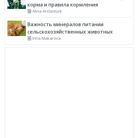
корма и правила кормления
Alina Arslantürk
Важность минералов питании
сельскохозяйственных животных
Irina Makarova