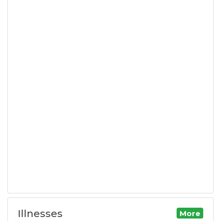
Illnesses
More