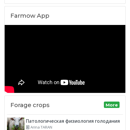
Farmow App
Forage crops
More
Патологическая физиология голодания
Arina TARAN