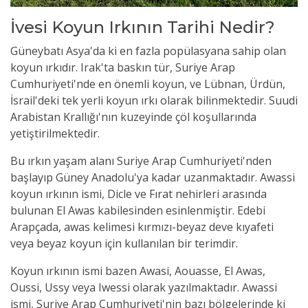
İvesi Koyun Irkının Tarihi Nedir?
Güneybatı Asya'da ki en fazla popülasyana sahip olan
koyun ırkıdır. Irak'ta baskın tür, Suriye Arap
Cumhuriyeti'nde en önemli koyun, ve Lübnan, Ürdün,
İsrail'deki tek yerli koyun ırkı olarak bilinmektedir. Suudi
Arabistan Krallığı'nın kuzeyinde çöl koşullarında
yetiştirilmektedir.
Bu ırkın yaşam alanı Suriye Arap Cumhuriyeti'nden
başlayıp Güney Anadolu'ya kadar uzanmaktadır. Awassi
koyun ırkının ismi, Dicle ve Fırat nehirleri arasında
bulunan El Awas kabilesinden esinlenmiştir. Edebi
Arapçada, awas kelimesi kırmızı-beyaz deve kıyafeti
veya beyaz koyun için kullanılan bir terimdir.
Koyun ırkının ismi bazen Awasi, Aouasse, El Awas,
Oussi, Ussy veya Iwessi olarak yazılmaktadır. Awassi
ismi, Suriye Arap Cumhuriyeti'nin bazı bölgelerinde ki