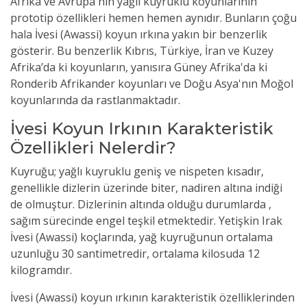
Afrika ve Avrupa'nın yağlı kuyruklu koyunlarının
prototip özellikleri hemen hemen aynıdır. Bunların çoğu
hala İvesi (Awassi) koyun ırkına yakın bir benzerlik
gösterir. Bu benzerlik Kıbrıs, Türkiye, İran ve Kuzey
Afrika’da ki koyunların, yanısıra Güney Afrika'da ki
Ronderib Afrikander koyunları ve Doğu Asya'nın Moğol
koyunlarında da rastlanmaktadır.
İvesi Koyun Irkının Karakteristik
Özellikleri Nelerdir?
Kuyruğu; yağlı kuyruklu geniş ve nispeten kısadır,
genellikle dizlerin üzerinde biter, nadiren altına indiği
de olmuştur. Dizlerinin altında olduğu durumlarda ,
sağım sürecinde engel teşkil etmektedir. Yetişkin Irak
İvesi (Awassi) koçlarında, yağ kuyruğunun ortalama
uzunluğu 30 santimetredir, ortalama kilosuda 12
kilogramdır.
İvesi (Awassi) koyun ırkının karakteristik özelliklerinden