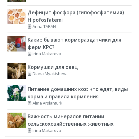
Дефицит фосфора (гипофосфатемия)
Hipofosfatemi
Arina TARAN
Какие бывают кормораздатчики для
ферм КРС?
Irina Makarova
Кормушки для овец
Diana Myakisheva
Питание домашних коз: что едят, виды
корма и правила кормления
Alina Arslantürk
Важность минералов питании
сельскохозяйственных животных
Irina Makarova