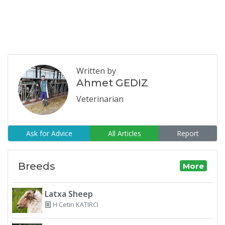
Written by
Ahmet GEDIZ
Veterinarian
Ask for Advice
All Articles
Report
Breeds
More
Latxa Sheep
H Cetin KATIRCI