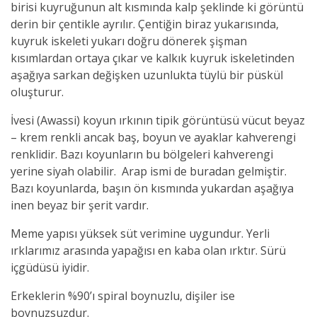
birisi kuyruğunun alt kısmında kalp şeklinde ki görüntü
derin bir çentikle ayrılır. Çentiğin biraz yukarısında,
kuyruk iskeleti yukarı doğru dönerek şişman
kısımlardan ortaya çıkar ve kalkık kuyruk iskeletinden
aşağıya sarkan değişken uzunlukta tüylü bir püskül
oluşturur.
İvesi (Awassi) koyun ırkının tipik görüntüsü vücut beyaz
– krem renkli ancak baş, boyun ve ayaklar kahverengi
renklidir. Bazı koyunların bu bölgeleri kahverengi
yerine siyah olabilir. Arap ismi de buradan gelmiştir.
Bazı koyunlarda, başın ön kısmında yukardan aşağıya
inen beyaz bir şerit vardır.
Meme yapısı yüksek süt verimine uygundur. Yerli
ırklarımız arasında yapağısı en kaba olan ırktır.
Sürü
içgüdüsü iyidir.
Erkeklerin %90’ı spiral boynuzlu, dişiler ise
boynuzsuzdur.