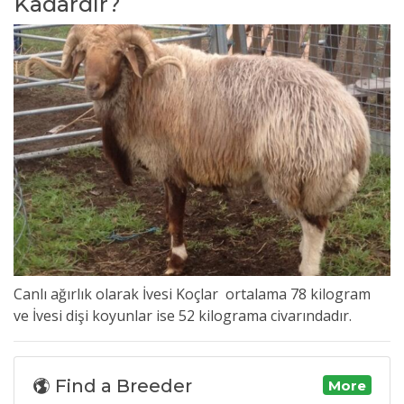
Kadardır?
Canlı ağırlık olarak
İvesi Ko
ç
lar
ortalama 78 kilogram
ve
İvesi
dişi
koyunlar
ise 52 kilograma
civarındadır
.
Find a Breeder
More