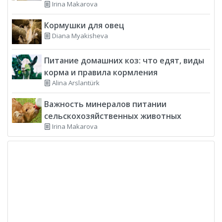
Irina Makarova
Кормушки для овец
Diana Myakisheva
Питание домашних коз: что едят, виды
корма и правила кормления
Alina Arslantürk
Важность минералов питании
сельскохозяйственных животных
Irina Makarova