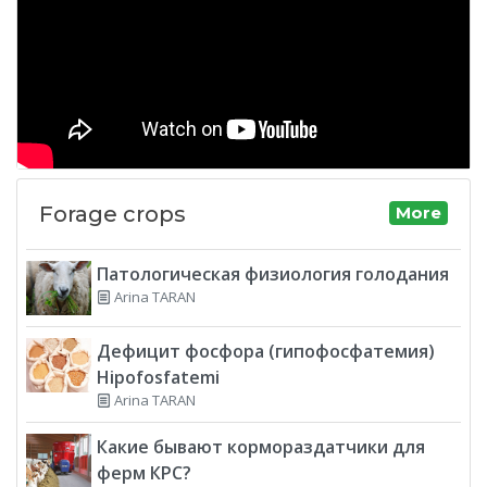
Forage crops
More
Патологическая физиология голодания
Arina TARAN
Дефицит фосфора (гипофосфатемия)
Hipofosfatemi
Arina TARAN
Какие бывают кормораздатчики для
ферм КРС?