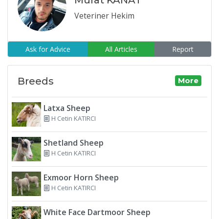
Veteriner Hekim
Ask for Advice
All Articles
Report
Breeds
More
Latxa Sheep
H Cetin KATIRCI
Shetland Sheep
H Cetin KATIRCI
Exmoor Horn Sheep
H Cetin KATIRCI
White Face Dartmoor Sheep