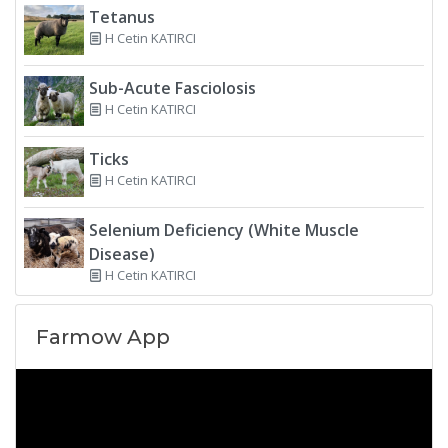
Tetanus
H Cetin KATIRCI
Sub-Acute Fasciolosis
H Cetin KATIRCI
Ticks
H Cetin KATIRCI
Selenium Deficiency (White Muscle
Disease)
H Cetin KATIRCI
Farmow App