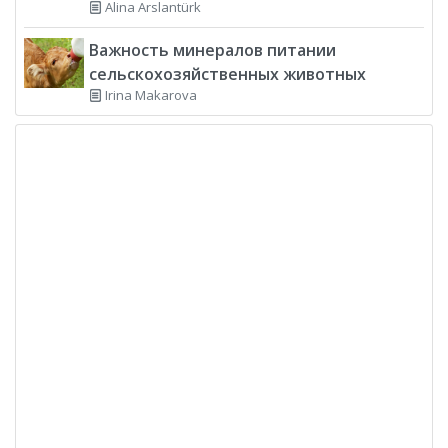
Alina Arslantürk
Важность минералов питании
сельскохозяйственных животных
Irina Makarova