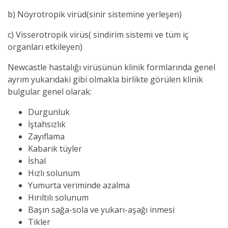
b) Nöyrotropik virüd(sinir sistemine yerleşen)
c) Visserotropik virüs( sindirim sistemi ve tüm iç
organları etkileyen)
Newcastle hastalığı virüsünün klinik formlarında genel
ayrım yukarıdaki gibi olmakla birlikte görülen klinik
bulgular genel olarak:
Durgunluk
İştahsızlık
Zayıflama
Kabarık tüyler
İshal
Hızlı solunum
Yumurta veriminde azalma
Hırıltılı solunum
Başın sağa-sola ve yukarı-aşağı inmesi
Tikler