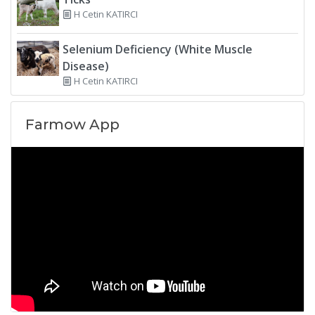
H Cetin KATIRCI
Selenium Deficiency (White Muscle
Disease)
H Cetin KATIRCI
Farmow App