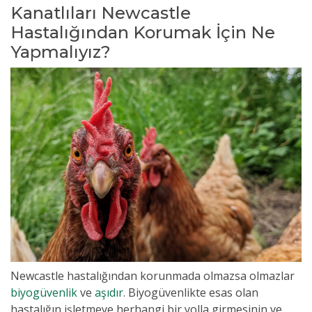
Kanatlıları Newcastle
Hastalığından Korumak İçin Ne
Yapmalıyız?
Newcastle hastalığından korunmada olmazsa olmazlar
biyogüvenlik
ve
aşıdır
. Biyogüvenlikte esas olan
hastalığın işletmeye herhangi bir yolla girmesinin ve