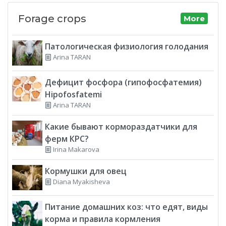
Forage crops
More
Патологическая физиология голодания
Arina TARAN
Дефицит фосфора (гипофосфатемия)
Hipofosfatemi
Arina TARAN
Какие бывают кормораздатчики для
ферм КРС?
Irina Makarova
Кормушки для овец
Diana Myakisheva
Питание домашних коз: что едят, виды
корма и правила кормления