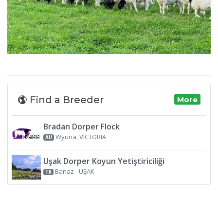
Find a Breeder
More
Bradan Dorper Flock
Wyuna, VICTORIA
AU
Uşak Dorper Koyun Yetiştiriciliği
Banaz - UŞAK
TR