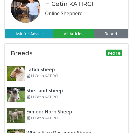
H Cetin KATIRCI
Online Shepherd
Ask for Advice
All Articles
Report
Breeds
More
Latxa Sheep
H Cetin KATIRCI
Shetland Sheep
H Cetin KATIRCI
Exmoor Horn Sheep
H Cetin KATIRCI
White Face Dartmoor Sheep