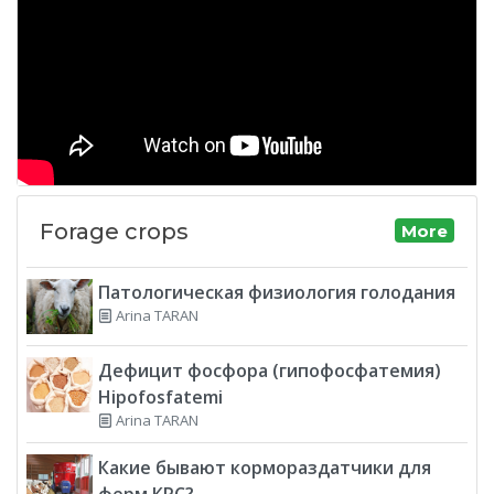
Forage crops
More
Патологическая физиология голодания
Arina TARAN
Дефицит фосфора (гипофосфатемия)
Hipofosfatemi
Arina TARAN
Какие бывают кормораздатчики для
ферм КРС?