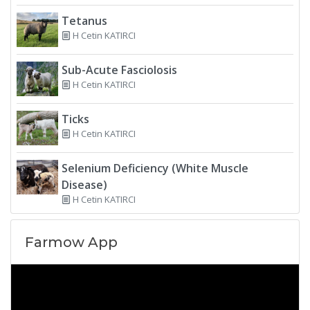
Tetanus
H Cetin KATIRCI
Sub-Acute Fasciolosis
H Cetin KATIRCI
Ticks
H Cetin KATIRCI
Selenium Deficiency (White Muscle
Disease)
H Cetin KATIRCI
Farmow App