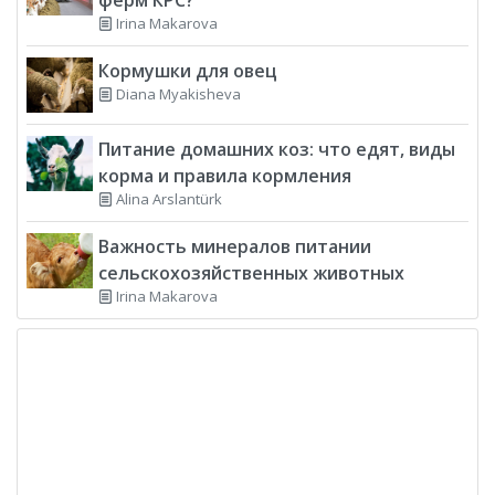
Irina Makarova
Кормушки для овец
Diana Myakisheva
Питание домашних коз: что едят, виды
корма и правила кормления
Alina Arslantürk
Важность минералов питании
сельскохозяйственных животных
Irina Makarova