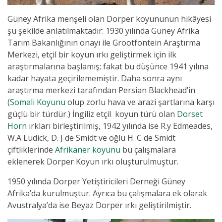
Güney Afrika menşeli olan Dorper koyununun hikâyesi
şu şekilde anlatılmaktadır: 1930 yılında Güney Afrika
Tarım Bakanlığının onayı ile Grootfontein Araştırma
Merkezi, etçil bir koyun ırkı geliştirmek için ilk
araştırmalarına başlamış; fakat bu düşünce 1941 yılına
kadar hayata geçirilememiştir. Daha sonra aynı
araştırma merkezi tarafından Persian Blackhead’in
(
Somali Koyunu
olup zorlu hava ve arazi şartlarına karşı
güçlü bir türdür.) İngiliz etçil koyun türü olan
Dorset
Horn
ırkları birleştirilmiş, 1942 yılında ise R.y Edmeades,
W.A Ludick, D. J de Smidt ve oğlu H. C de Smidt
çiftliklerinde
Afrikaner koyunu
bu çalışmalara
eklenerek Dorper Koyun ırkı oluşturulmuştur.
1950 yılında Dorper Yetiştiricileri Derneği Güney
Afrika’da kurulmuştur. Ayrıca bu çalışmalara ek olarak
Avustralya’da ise Beyaz Dorper ırkı geliştirilmiştir.