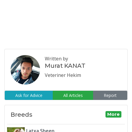
Written by
Murat KANAT
Veteriner Hekim
Ask for Advice
All Articles
Report
Breeds
More
Latxa Sheep