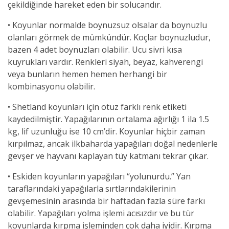
çekildiğinde hareket eden bir solucandır.
• Koyunlar normalde boynuzsuz olsalar da boynuzlu
olanları görmek de mümkündür. Koçlar boynuzludur,
bazen 4 adet boynuzları olabilir. Ucu sivri kısa
kuyrukları vardır. Renkleri siyah, beyaz, kahverengi
veya bunların hemen hemen herhangi bir
kombinasyonu olabilir.
• Shetland koyunları için otuz farklı renk etiketi
kaydedilmiştir. Yapağılarının ortalama ağırlığı 1 ila 1.5
kg, lif uzunluğu ise 10 cm’dir. Koyunlar hiçbir zaman
kırpılmaz, ancak ilkbaharda yapağıları doğal nedenlerle
gevşer ve hayvanı kaplayan tüy katmanı tekrar çıkar.
• Eskiden koyunların yapağıları “yolunurdu.” Yan
taraflarındaki yapağılarla sırtlarındakilerinin
gevşemesinin arasında bir haftadan fazla süre farkı
olabilir. Yapağıları yolma işlemi acısızdır ve bu tür
koyunlarda kırpma işleminden çok daha iyidir. Kırpma