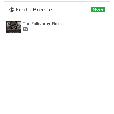
Find a Breeder
More
The Fólkvangr Flock
GB