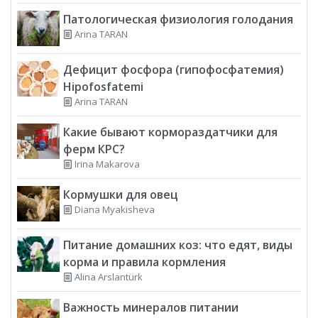
Патологическая физиология голодания
Arina TARAN
Дефицит фосфора (гипофосфатемия)
Hipofosfatemi
Arina TARAN
Какие бывают кормораздатчики для
ферм КРС?
Irina Makarova
Кормушки для овец
Diana Myakisheva
Питание домашних коз: что едят, виды
корма и правила кормления
Alina Arslantürk
Важность минералов питании