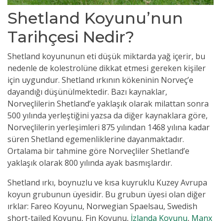
Shetland Koyunu’nun
Tarihçesi Nedir?
Shetland koyununun eti düşük miktarda yağ içerir, bu
nedenle de kolestrolüne dikkat etmesi gereken kişiler
için uygundur. Shetland ırkının kökeninin Norveç’e
dayandığı düşünülmektedir. Bazı kaynaklar,
Norveçlilerin Shetland’e yaklaşık olarak milattan sonra
500 yılında yerleştiğini yazsa da diğer kaynaklara göre,
Norveçlilerin yerleşimleri 875 yılından 1468 yılına kadar
süren Shetland egemenliklerine dayanmaktadır.
Ortalama bir tahmine göre Norveçliler Shetland’e
yaklaşık olarak 800 yılında ayak basmışlardır.
Shetland ırkı, boynuzlu ve kısa kuyruklu Kuzey Avrupa
koyun grubunun üyesidir. Bu grubun üyesi olan diğer
ırklar: Fareo Koyunu, Norwegian Spaelsau, Swedish
short-tailed Koyunu, Fin Koyunu,
İzlanda Koyunu
,
Manx