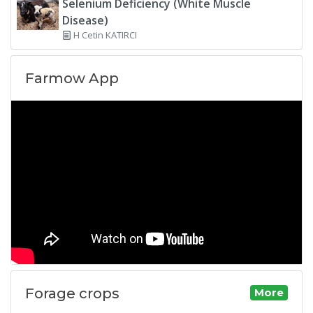
Selenium Deficiency (White Muscle
Disease)
H Cetin KATIRCI
Farmow App
Forage crops
More