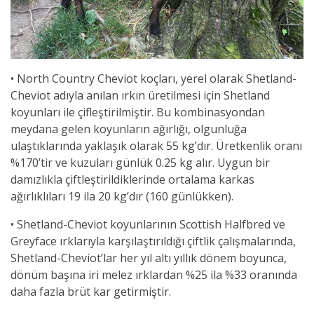
• North Country Cheviot koçları, yerel olarak Shetland-
Cheviot adıyla anılan ırkın üretilmesi için Shetland
koyunları ile çifleştirilmiştir. Bu kombinasyondan
meydana gelen koyunların ağırlığı, olgunluğa
ulaştıklarında yaklaşık olarak 55 kg’dır. Üretkenlik oranı
%170’tir ve kuzuları günlük 0.25 kg alır. Uygun bir
damızlıkla çiftleştirildiklerinde ortalama karkas
ağırlıklıları 19 ila 20 kg’dır (160 günlükken).
• Shetland-Cheviot koyunlarının Scottish Halfbred ve
Greyface ırklarıyla karşılaştırıldığı çiftlik çalışmalarında,
Shetland-Cheviot’lar her yıl altı yıllık dönem boyunca,
dönüm başına iri melez ırklardan %25 ila %33 oranında
daha fazla brüt kar getirmiştir.